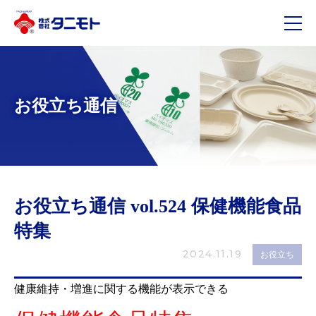
メ
お役立ち通信
お役立ち通信 vol.524 保健機能食品
特集
2024.11.19
お役立ち
健康維持・増進に関する機能が表示できる